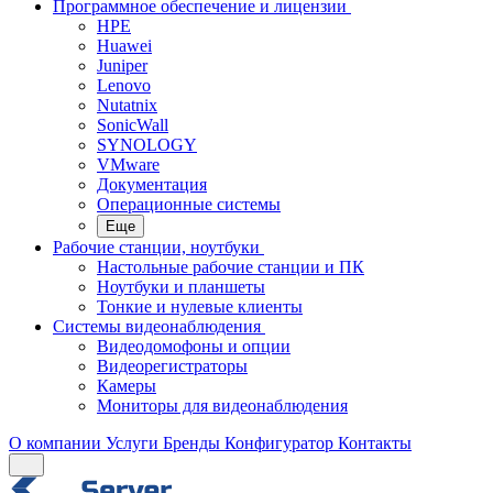
Программное обеспечение и лицензии
HPE
Huawei
Juniper
Lenovo
Nutatnix
SonicWall
SYNOLOGY
VMware
Документация
Операционные системы
Еще
Рабочие станции, ноутбуки
Настольные рабочие станции и ПК
Ноутбуки и планшеты
Тонкие и нулевые клиенты
Системы видеонаблюдения
Видеодомофоны и опции
Видеорегистраторы
Камеры
Мониторы для видеонаблюдения
О компании
Услуги
Бренды
Конфигуратор
Контакты