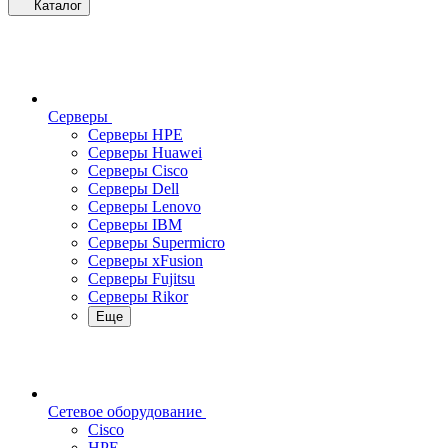
Каталог
Серверы
Серверы HPE
Серверы Huawei
Серверы Cisco
Серверы Dell
Серверы Lenovo
Серверы IBM
Серверы Supermicro
Серверы xFusion
Серверы Fujitsu
Серверы Rikor
Еще
Сетевое оборудование
Cisco
HPE