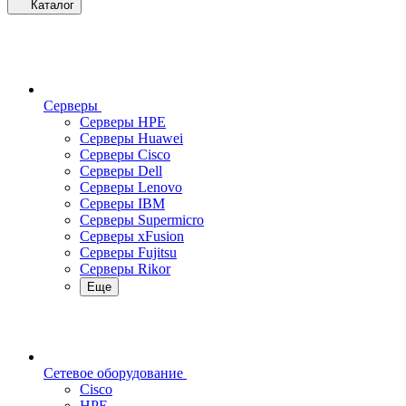
Каталог
Серверы
Серверы HPE
Серверы Huawei
Серверы Cisco
Серверы Dell
Серверы Lenovo
Серверы IBM
Серверы Supermicro
Серверы xFusion
Серверы Fujitsu
Серверы Rikor
Еще
Сетевое оборудование
Cisco
HPE