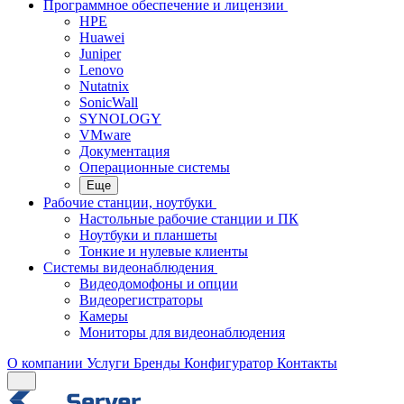
Программное обеспечение и лицензии
HPE
Huawei
Juniper
Lenovo
Nutatnix
SonicWall
SYNOLOGY
VMware
Документация
Операционные системы
Еще
Рабочие станции, ноутбуки
Настольные рабочие станции и ПК
Ноутбуки и планшеты
Тонкие и нулевые клиенты
Системы видеонаблюдения
Видеодомофоны и опции
Видеорегистраторы
Камеры
Мониторы для видеонаблюдения
О компании
Услуги
Бренды
Конфигуратор
Контакты