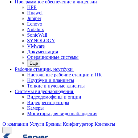
Программное обеспечение и лицензии
HPE
Huawei
Juniper
Lenovo
Nutatnix
SonicWall
SYNOLOGY
VMware
Документация
Операционные системы
Еще
Рабочие станции, ноутбуки
Настольные рабочие станции и ПК
Ноутбуки и планшеты
Тонкие и нулевые клиенты
Системы видеонаблюдения
Видеодомофоны и опции
Видеорегистраторы
Камеры
Мониторы для видеонаблюдения
О компании
Услуги
Бренды
Конфигуратор
Контакты