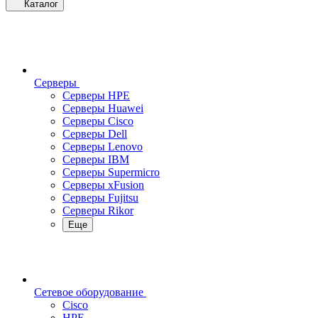
Каталог
Серверы
Серверы HPE
Серверы Huawei
Серверы Cisco
Серверы Dell
Серверы Lenovo
Серверы IBM
Серверы Supermicro
Серверы xFusion
Серверы Fujitsu
Серверы Rikor
Еще
Сетевое оборудование
Cisco
HPE