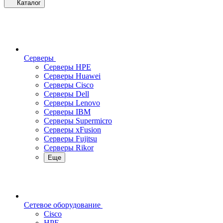
Каталог
Серверы
Серверы HPE
Серверы Huawei
Серверы Cisco
Серверы Dell
Серверы Lenovo
Серверы IBM
Серверы Supermicro
Серверы xFusion
Серверы Fujitsu
Серверы Rikor
Еще
Сетевое оборудование
Cisco
HPE