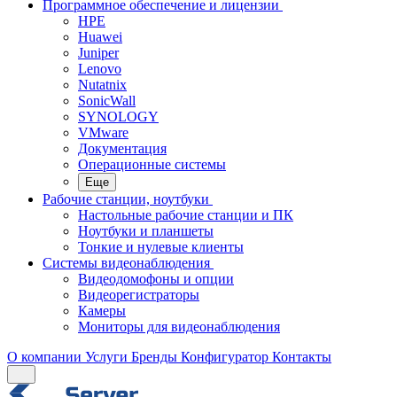
Программное обеспечение и лицензии
HPE
Huawei
Juniper
Lenovo
Nutatnix
SonicWall
SYNOLOGY
VMware
Документация
Операционные системы
Еще
Рабочие станции, ноутбуки
Настольные рабочие станции и ПК
Ноутбуки и планшеты
Тонкие и нулевые клиенты
Системы видеонаблюдения
Видеодомофоны и опции
Видеорегистраторы
Камеры
Мониторы для видеонаблюдения
О компании
Услуги
Бренды
Конфигуратор
Контакты