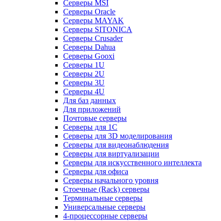
Серверы MSI
Серверы Oracle
Серверы MAYAK
Серверы SITONICA
Серверы Crusader
Серверы Dahua
Серверы Gooxi
Серверы 1U
Серверы 2U
Серверы 3U
Серверы 4U
Для баз данных
Для приложений
Почтовые серверы
Серверы для 1С
Серверы для 3D моделирования
Серверы для видеонаблюдения
Серверы для виртуализации
Серверы для искусственного интеллекта
Серверы для офиса
Серверы начального уровня
Стоечные (Rack) серверы
Терминальные серверы
Универсальные серверы
4-процессорные серверы