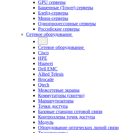
GPU серверы
Башенные (Tower) серверы
Блейд-серверы
Мини-серверы
Однопроцессорные серверы
Российские серверы
Сетевое оборудование
Сетевое оборудование
Cisco
HPE
Huawei
Dell EMC
Allied Telesis
Brocade
Qtech
Межсетевые экраны
Коммутаторы (свитчи)
Маршрутизаторы
Точки доступа
Базовые станции сотовой связи
Контроллеры точек доступа
Модуль
Оборудование оптических линий связи
Транспондеры