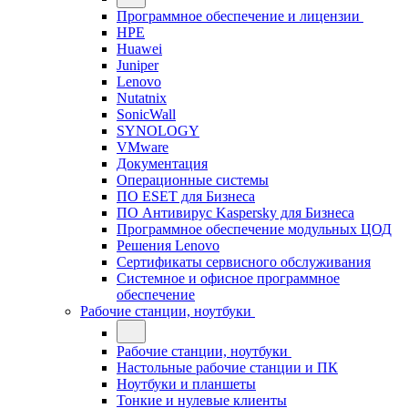
Программное обеспечение и лицензии
HPE
Huawei
Juniper
Lenovo
Nutatnix
SonicWall
SYNOLOGY
VMware
Документация
Операционные системы
ПО ESET для Бизнеса
ПО Антивирус Kaspersky для Бизнеса
Программное обеспечение модульных ЦОД
Решения Lenovo
Сертификаты сервисного обслуживания
Системное и офисное программное
обеспечение
Рабочие станции, ноутбуки
Рабочие станции, ноутбуки
Настольные рабочие станции и ПК
Ноутбуки и планшеты
Тонкие и нулевые клиенты