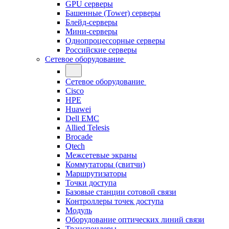
GPU серверы
Башенные (Tower) серверы
Блейд-серверы
Мини-серверы
Однопроцессорные серверы
Российские серверы
Сетевое оборудование
Сетевое оборудование
Cisco
HPE
Huawei
Dell EMC
Allied Telesis
Brocade
Qtech
Межсетевые экраны
Коммутаторы (свитчи)
Маршрутизаторы
Точки доступа
Базовые станции сотовой связи
Контроллеры точек доступа
Модуль
Оборудование оптических линий связи
Транспондеры