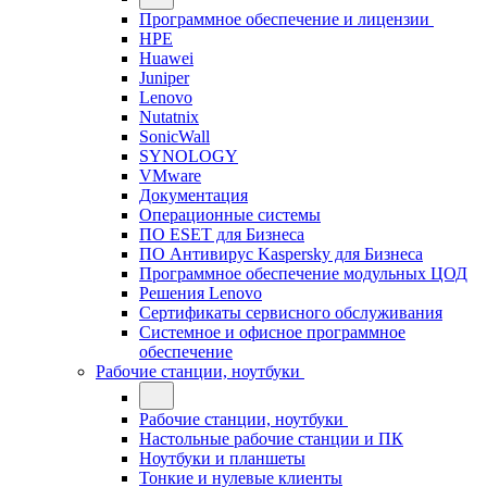
Программное обеспечение и лицензии
HPE
Huawei
Juniper
Lenovo
Nutatnix
SonicWall
SYNOLOGY
VMware
Документация
Операционные системы
ПО ESET для Бизнеса
ПО Антивирус Kaspersky для Бизнеса
Программное обеспечение модульных ЦОД
Решения Lenovo
Сертификаты сервисного обслуживания
Системное и офисное программное
обеспечение
Рабочие станции, ноутбуки
Рабочие станции, ноутбуки
Настольные рабочие станции и ПК
Ноутбуки и планшеты
Тонкие и нулевые клиенты