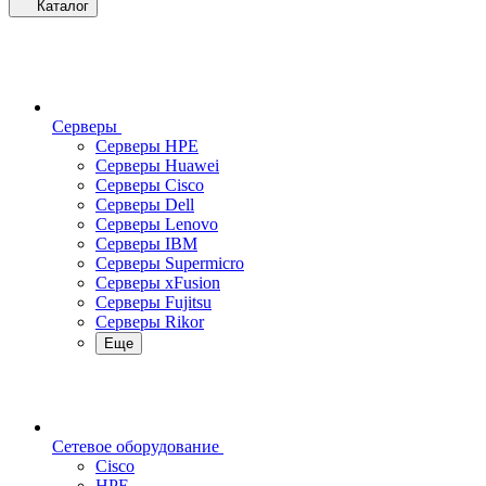
Каталог
Серверы
Серверы HPE
Серверы Huawei
Серверы Cisco
Серверы Dell
Серверы Lenovo
Серверы IBM
Серверы Supermicro
Серверы xFusion
Серверы Fujitsu
Серверы Rikor
Еще
Сетевое оборудование
Cisco
HPE