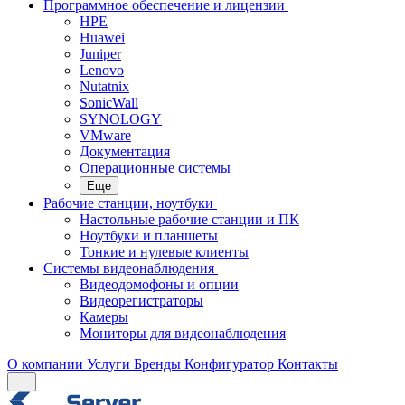
Программное обеспечение и лицензии
HPE
Huawei
Juniper
Lenovo
Nutatnix
SonicWall
SYNOLOGY
VMware
Документация
Операционные системы
Еще
Рабочие станции, ноутбуки
Настольные рабочие станции и ПК
Ноутбуки и планшеты
Тонкие и нулевые клиенты
Системы видеонаблюдения
Видеодомофоны и опции
Видеорегистраторы
Камеры
Мониторы для видеонаблюдения
О компании
Услуги
Бренды
Конфигуратор
Контакты