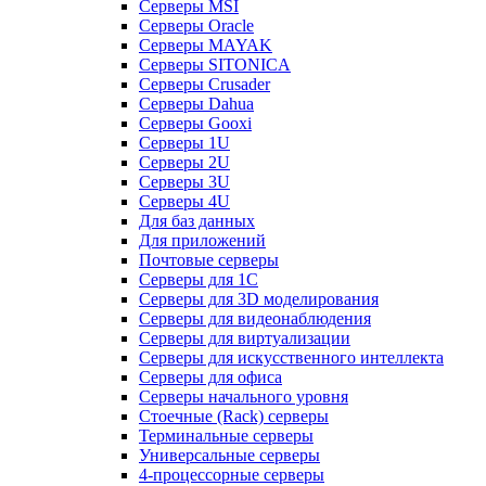
Серверы MSI
Серверы Oracle
Серверы MAYAK
Серверы SITONICA
Серверы Crusader
Серверы Dahua
Серверы Gooxi
Серверы 1U
Серверы 2U
Серверы 3U
Серверы 4U
Для баз данных
Для приложений
Почтовые серверы
Серверы для 1С
Серверы для 3D моделирования
Серверы для видеонаблюдения
Серверы для виртуализации
Серверы для искусственного интеллекта
Серверы для офиса
Серверы начального уровня
Стоечные (Rack) серверы
Терминальные серверы
Универсальные серверы
4-процессорные серверы