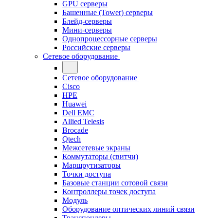
GPU серверы
Башенные (Tower) серверы
Блейд-серверы
Мини-серверы
Однопроцессорные серверы
Российские серверы
Сетевое оборудование
Сетевое оборудование
Cisco
HPE
Huawei
Dell EMC
Allied Telesis
Brocade
Qtech
Межсетевые экраны
Коммутаторы (свитчи)
Маршрутизаторы
Точки доступа
Базовые станции сотовой связи
Контроллеры точек доступа
Модуль
Оборудование оптических линий связи
Транспондеры