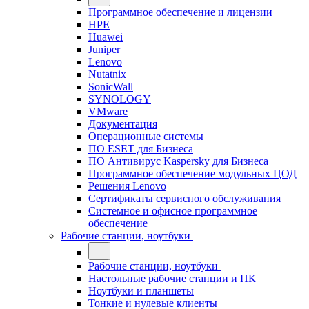
Программное обеспечение и лицензии
HPE
Huawei
Juniper
Lenovo
Nutatnix
SonicWall
SYNOLOGY
VMware
Документация
Операционные системы
ПО ESET для Бизнеса
ПО Антивирус Kaspersky для Бизнеса
Программное обеспечение модульных ЦОД
Решения Lenovo
Сертификаты сервисного обслуживания
Системное и офисное программное
обеспечение
Рабочие станции, ноутбуки
Рабочие станции, ноутбуки
Настольные рабочие станции и ПК
Ноутбуки и планшеты
Тонкие и нулевые клиенты