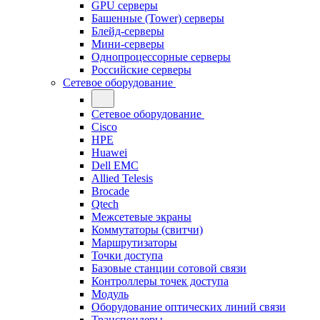
GPU серверы
Башенные (Tower) серверы
Блейд-серверы
Мини-серверы
Однопроцессорные серверы
Российские серверы
Сетевое оборудование
Сетевое оборудование
Cisco
HPE
Huawei
Dell EMC
Allied Telesis
Brocade
Qtech
Межсетевые экраны
Коммутаторы (свитчи)
Маршрутизаторы
Точки доступа
Базовые станции сотовой связи
Контроллеры точек доступа
Модуль
Оборудование оптических линий связи
Транспондеры