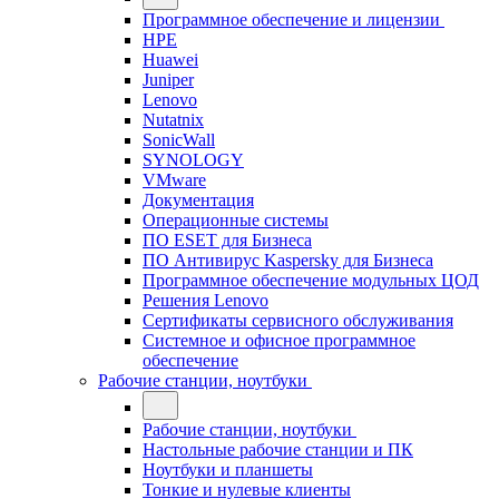
Программное обеспечение и лицензии
HPE
Huawei
Juniper
Lenovo
Nutatnix
SonicWall
SYNOLOGY
VMware
Документация
Операционные системы
ПО ESET для Бизнеса
ПО Антивирус Kaspersky для Бизнеса
Программное обеспечение модульных ЦОД
Решения Lenovo
Сертификаты сервисного обслуживания
Системное и офисное программное
обеспечение
Рабочие станции, ноутбуки
Рабочие станции, ноутбуки
Настольные рабочие станции и ПК
Ноутбуки и планшеты
Тонкие и нулевые клиенты