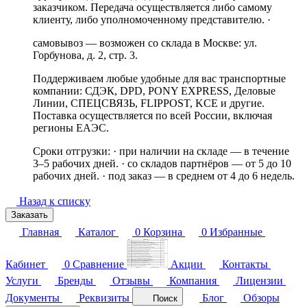
заказчиком. Передача осуществляется либо самому
клиенту, либо уполномоченному представителю. ·
самовывоз — возможен со склада в Москве: ул.
Горбунова, д. 2, стр. 3.
Поддерживаем любые удобные для вас транспортные
компании: СДЭК, DPD, PONY EXPRESS, Деловые
Линии, СПЕЦСВЯЗЬ, FLIPPOST, KCE и другие.
Поставка осуществляется по всей России, включая
регионы ЕАЭС.
Сроки отгрузки: · при наличии на складе — в течение
3–5 рабочих дней. · со складов партнёров — от 5 до 10
рабочих дней. · под заказ — в среднем от 4 до 6 недель.
Назад к списку
Заказать
Главная
Каталог
0
Корзина
0
Избранные
Кабинет
0
Сравнение
Акции
Контакты
Услуги
Бренды
Отзывы
Компания
Лицензии
Документы
Реквизиты
Блог
Обзоры
Поиск