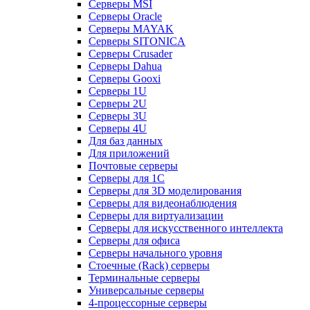
Серверы MSI
Серверы Oracle
Серверы MAYAK
Серверы SITONICA
Серверы Crusader
Серверы Dahua
Серверы Gooxi
Серверы 1U
Серверы 2U
Серверы 3U
Серверы 4U
Для баз данных
Для приложений
Почтовые серверы
Серверы для 1С
Серверы для 3D моделирования
Серверы для видеонаблюдения
Серверы для виртуализации
Серверы для искусственного интеллекта
Серверы для офиса
Серверы начального уровня
Стоечные (Rack) серверы
Терминальные серверы
Универсальные серверы
4-процессорные серверы