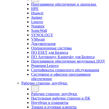
Программное обеспечение и лицензии
HPE
Huawei
Juniper
Lenovo
Nutatnix
SonicWall
SYNOLOGY
VMware
Документация
Операционные системы
ПО ESET для Бизнеса
ПО Антивирус Kaspersky для Бизнеса
Программное обеспечение модульных ЦОД
Решения Lenovo
Сертификаты сервисного обслуживания
Системное и офисное программное
обеспечение
Рабочие станции, ноутбуки
Рабочие станции, ноутбуки
Настольные рабочие станции и ПК
Ноутбуки и планшеты
Тонкие и нулевые клиенты