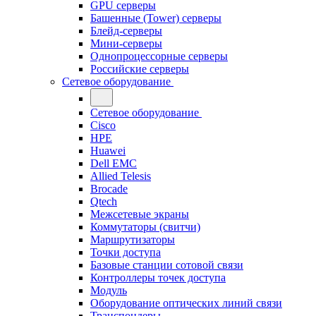
GPU серверы
Башенные (Tower) серверы
Блейд-серверы
Мини-серверы
Однопроцессорные серверы
Российские серверы
Сетевое оборудование
Сетевое оборудование
Cisco
HPE
Huawei
Dell EMC
Allied Telesis
Brocade
Qtech
Межсетевые экраны
Коммутаторы (свитчи)
Маршрутизаторы
Точки доступа
Базовые станции сотовой связи
Контроллеры точек доступа
Модуль
Оборудование оптических линий связи
Транспондеры