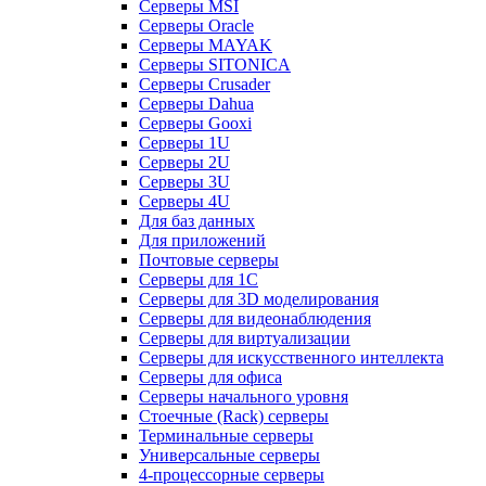
Серверы MSI
Серверы Oracle
Серверы MAYAK
Серверы SITONICA
Серверы Crusader
Серверы Dahua
Серверы Gooxi
Серверы 1U
Серверы 2U
Серверы 3U
Серверы 4U
Для баз данных
Для приложений
Почтовые серверы
Серверы для 1С
Серверы для 3D моделирования
Серверы для видеонаблюдения
Серверы для виртуализации
Серверы для искусственного интеллекта
Серверы для офиса
Серверы начального уровня
Стоечные (Rack) серверы
Терминальные серверы
Универсальные серверы
4-процессорные серверы