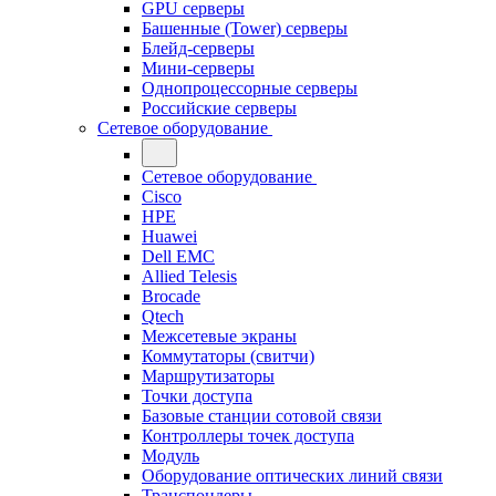
GPU серверы
Башенные (Tower) серверы
Блейд-серверы
Мини-серверы
Однопроцессорные серверы
Российские серверы
Сетевое оборудование
Сетевое оборудование
Cisco
HPE
Huawei
Dell EMC
Allied Telesis
Brocade
Qtech
Межсетевые экраны
Коммутаторы (свитчи)
Маршрутизаторы
Точки доступа
Базовые станции сотовой связи
Контроллеры точек доступа
Модуль
Оборудование оптических линий связи
Транспондеры