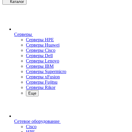
Каталог
Серверы
Серверы HPE
Серверы Huawei
Серверы Cisco
Серверы Dell
Серверы Lenovo
Серверы IBM
Серверы Supermicro
Серверы xFusion
Серверы Fujitsu
Серверы Rikor
Еще
Сетевое оборудование
Cisco
HPE