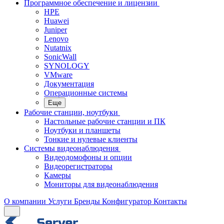
Программное обеспечение и лицензии
HPE
Huawei
Juniper
Lenovo
Nutatnix
SonicWall
SYNOLOGY
VMware
Документация
Операционные системы
Еще
Рабочие станции, ноутбуки
Настольные рабочие станции и ПК
Ноутбуки и планшеты
Тонкие и нулевые клиенты
Системы видеонаблюдения
Видеодомофоны и опции
Видеорегистраторы
Камеры
Мониторы для видеонаблюдения
О компании
Услуги
Бренды
Конфигуратор
Контакты