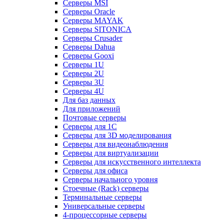
Серверы MSI
Серверы Oracle
Серверы MAYAK
Серверы SITONICA
Серверы Crusader
Серверы Dahua
Серверы Gooxi
Серверы 1U
Серверы 2U
Серверы 3U
Серверы 4U
Для баз данных
Для приложений
Почтовые серверы
Серверы для 1С
Серверы для 3D моделирования
Серверы для видеонаблюдения
Серверы для виртуализации
Серверы для искусственного интеллекта
Серверы для офиса
Серверы начального уровня
Стоечные (Rack) серверы
Терминальные серверы
Универсальные серверы
4-процессорные серверы