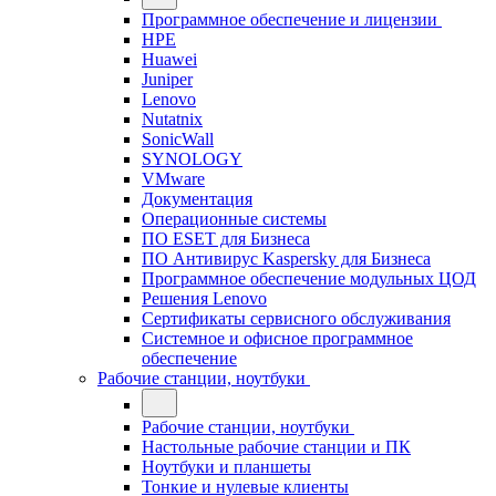
Программное обеспечение и лицензии
HPE
Huawei
Juniper
Lenovo
Nutatnix
SonicWall
SYNOLOGY
VMware
Документация
Операционные системы
ПО ESET для Бизнеса
ПО Антивирус Kaspersky для Бизнеса
Программное обеспечение модульных ЦОД
Решения Lenovo
Сертификаты сервисного обслуживания
Системное и офисное программное
обеспечение
Рабочие станции, ноутбуки
Рабочие станции, ноутбуки
Настольные рабочие станции и ПК
Ноутбуки и планшеты
Тонкие и нулевые клиенты