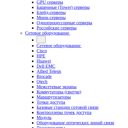
GPU серверы
Башенные (Tower) серверы
Блейд-серверы
Мини-серверы
Однопроцессорные серверы
Российские серверы
Сетевое оборудование
Сетевое оборудование
Cisco
HPE
Huawei
Dell EMC
Allied Telesis
Brocade
Qtech
Межсетевые экраны
Коммутаторы (свитчи)
Маршрутизаторы
Точки доступа
Базовые станции сотовой связи
Контроллеры точек доступа
Модуль
Оборудование оптических линий связи
Транспондеры