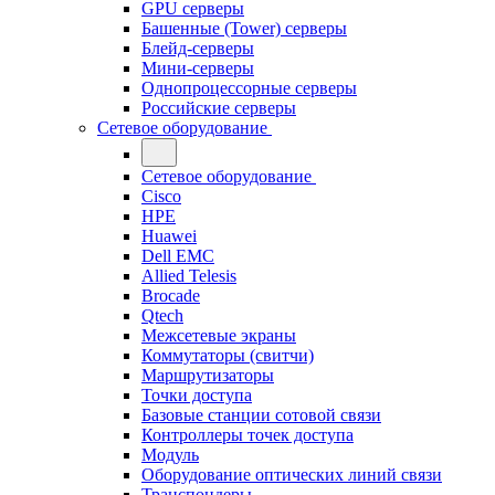
GPU серверы
Башенные (Tower) серверы
Блейд-серверы
Мини-серверы
Однопроцессорные серверы
Российские серверы
Сетевое оборудование
Сетевое оборудование
Cisco
HPE
Huawei
Dell EMC
Allied Telesis
Brocade
Qtech
Межсетевые экраны
Коммутаторы (свитчи)
Маршрутизаторы
Точки доступа
Базовые станции сотовой связи
Контроллеры точек доступа
Модуль
Оборудование оптических линий связи
Транспондеры