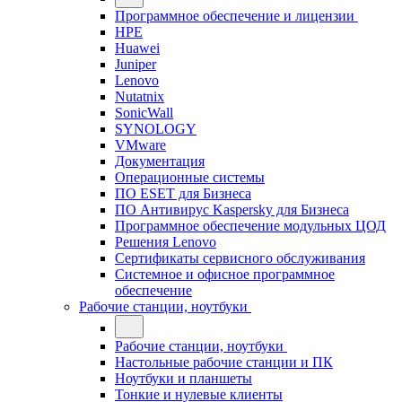
Программное обеспечение и лицензии
HPE
Huawei
Juniper
Lenovo
Nutatnix
SonicWall
SYNOLOGY
VMware
Документация
Операционные системы
ПО ESET для Бизнеса
ПО Антивирус Kaspersky для Бизнеса
Программное обеспечение модульных ЦОД
Решения Lenovo
Сертификаты сервисного обслуживания
Системное и офисное программное
обеспечение
Рабочие станции, ноутбуки
Рабочие станции, ноутбуки
Настольные рабочие станции и ПК
Ноутбуки и планшеты
Тонкие и нулевые клиенты