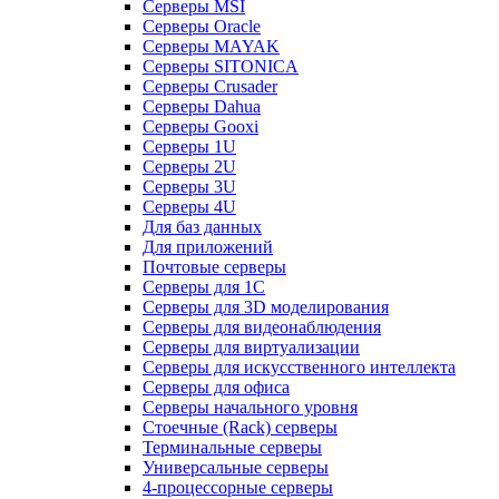
Серверы MSI
Серверы Oracle
Серверы MAYAK
Серверы SITONICA
Серверы Crusader
Серверы Dahua
Серверы Gooxi
Серверы 1U
Серверы 2U
Серверы 3U
Серверы 4U
Для баз данных
Для приложений
Почтовые серверы
Серверы для 1С
Серверы для 3D моделирования
Серверы для видеонаблюдения
Серверы для виртуализации
Серверы для искусственного интеллекта
Серверы для офиса
Серверы начального уровня
Стоечные (Rack) серверы
Терминальные серверы
Универсальные серверы
4-процессорные серверы