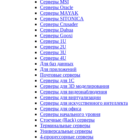
Серверы MSI
Серверы Oracle
Серверы MAYAK
Серверы SITONICA
Серверы Crusader
Серверы Dahua
Серверы Gooxi
Серверы 1U
Серверы 2U
Серверы 3U
Серверы 4U
Для баз данных
Для приложений
Почтовые серверы
Серверы для 1С
Серверы для 3D моделирования
Серверы для видеонаблюдения
Серверы для виртуализации
Серверы для искусственного интеллекта
Серверы для офиса
Серверы начального уровня
Стоечные (Rack) серверы
Терминальные серверы
Универсальные серверы
4-процессорные серверы