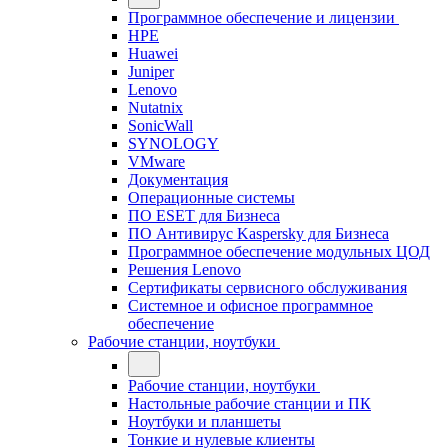
Программное обеспечение и лицензии
HPE
Huawei
Juniper
Lenovo
Nutatnix
SonicWall
SYNOLOGY
VMware
Документация
Операционные системы
ПО ESET для Бизнеса
ПО Антивирус Kaspersky для Бизнеса
Программное обеспечение модульных ЦОД
Решения Lenovo
Сертификаты сервисного обслуживания
Системное и офисное программное
обеспечение
Рабочие станции, ноутбуки
Рабочие станции, ноутбуки
Настольные рабочие станции и ПК
Ноутбуки и планшеты
Тонкие и нулевые клиенты