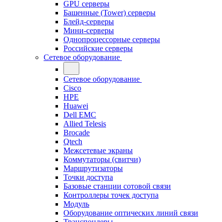
GPU серверы
Башенные (Tower) серверы
Блейд-серверы
Мини-серверы
Однопроцессорные серверы
Российские серверы
Сетевое оборудование
Сетевое оборудование
Cisco
HPE
Huawei
Dell EMC
Allied Telesis
Brocade
Qtech
Межсетевые экраны
Коммутаторы (свитчи)
Маршрутизаторы
Точки доступа
Базовые станции сотовой связи
Контроллеры точек доступа
Модуль
Оборудование оптических линий связи
Транспондеры