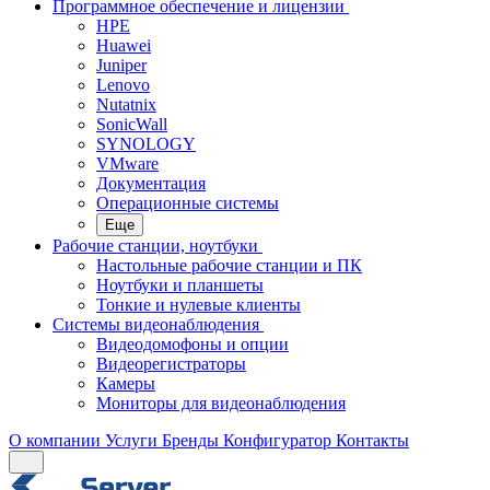
Программное обеспечение и лицензии
HPE
Huawei
Juniper
Lenovo
Nutatnix
SonicWall
SYNOLOGY
VMware
Документация
Операционные системы
Еще
Рабочие станции, ноутбуки
Настольные рабочие станции и ПК
Ноутбуки и планшеты
Тонкие и нулевые клиенты
Системы видеонаблюдения
Видеодомофоны и опции
Видеорегистраторы
Камеры
Мониторы для видеонаблюдения
О компании
Услуги
Бренды
Конфигуратор
Контакты