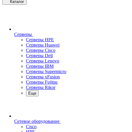
Каталог
Серверы
Серверы HPE
Серверы Huawei
Серверы Cisco
Серверы Dell
Серверы Lenovo
Серверы IBM
Серверы Supermicro
Серверы xFusion
Серверы Fujitsu
Серверы Rikor
Еще
Сетевое оборудование
Cisco
HPE