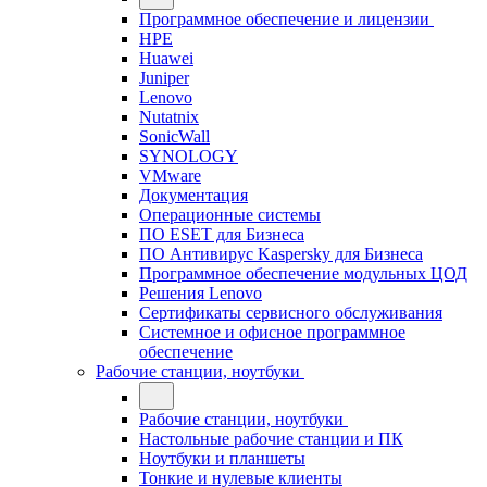
Программное обеспечение и лицензии
HPE
Huawei
Juniper
Lenovo
Nutatnix
SonicWall
SYNOLOGY
VMware
Документация
Операционные системы
ПО ESET для Бизнеса
ПО Антивирус Kaspersky для Бизнеса
Программное обеспечение модульных ЦОД
Решения Lenovo
Сертификаты сервисного обслуживания
Системное и офисное программное
обеспечение
Рабочие станции, ноутбуки
Рабочие станции, ноутбуки
Настольные рабочие станции и ПК
Ноутбуки и планшеты
Тонкие и нулевые клиенты