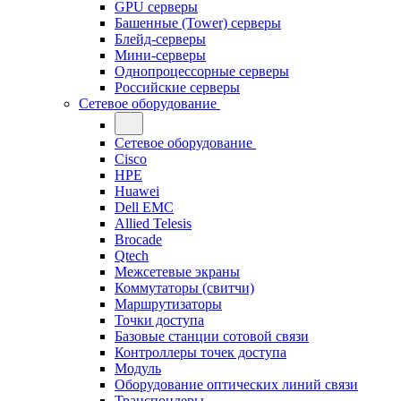
GPU серверы
Башенные (Tower) серверы
Блейд-серверы
Мини-серверы
Однопроцессорные серверы
Российские серверы
Сетевое оборудование
Сетевое оборудование
Cisco
HPE
Huawei
Dell EMC
Allied Telesis
Brocade
Qtech
Межсетевые экраны
Коммутаторы (свитчи)
Маршрутизаторы
Точки доступа
Базовые станции сотовой связи
Контроллеры точек доступа
Модуль
Оборудование оптических линий связи
Транспондеры