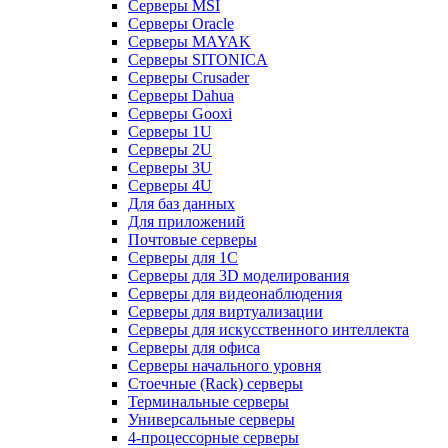
Серверы MSI
Серверы Oracle
Серверы MAYAK
Серверы SITONICA
Серверы Crusader
Серверы Dahua
Серверы Gooxi
Серверы 1U
Серверы 2U
Серверы 3U
Серверы 4U
Для баз данных
Для приложений
Почтовые серверы
Серверы для 1С
Серверы для 3D моделирования
Серверы для видеонаблюдения
Серверы для виртуализации
Серверы для искусственного интеллекта
Серверы для офиса
Серверы начального уровня
Стоечные (Rack) серверы
Терминальные серверы
Универсальные серверы
4-процессорные серверы