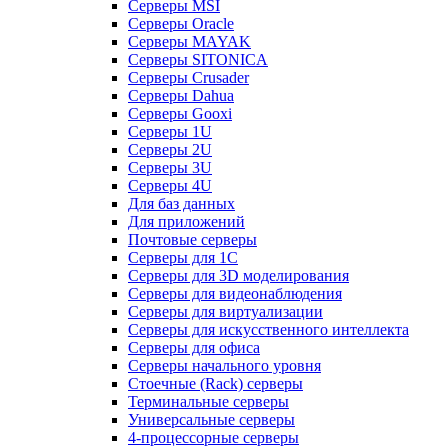
Серверы MSI
Серверы Oracle
Серверы MAYAK
Серверы SITONICA
Серверы Crusader
Серверы Dahua
Серверы Gooxi
Серверы 1U
Серверы 2U
Серверы 3U
Серверы 4U
Для баз данных
Для приложений
Почтовые серверы
Серверы для 1С
Серверы для 3D моделирования
Серверы для видеонаблюдения
Серверы для виртуализации
Серверы для искусственного интеллекта
Серверы для офиса
Серверы начального уровня
Стоечные (Rack) серверы
Терминальные серверы
Универсальные серверы
4-процессорные серверы