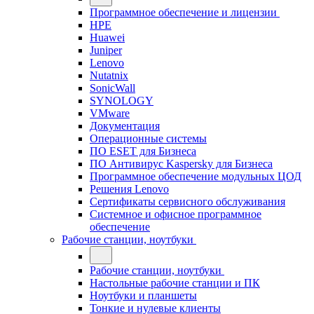
Программное обеспечение и лицензии
HPE
Huawei
Juniper
Lenovo
Nutatnix
SonicWall
SYNOLOGY
VMware
Документация
Операционные системы
ПО ESET для Бизнеса
ПО Антивирус Kaspersky для Бизнеса
Программное обеспечение модульных ЦОД
Решения Lenovo
Сертификаты сервисного обслуживания
Системное и офисное программное
обеспечение
Рабочие станции, ноутбуки
Рабочие станции, ноутбуки
Настольные рабочие станции и ПК
Ноутбуки и планшеты
Тонкие и нулевые клиенты