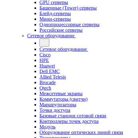
GPU серверы
Башенные (Tower) серверы
Блейд-серверы
Мини-серверы
Однопроцессорные серверы
Российские серверы
Сетевое оборудование
Сетевое оборудование
Cisco
HPE
Huawei
Dell EMC
Allied Telesis
Brocade
Qtech
Межсетевые экраны
Коммутаторы (свитчи)
Маршрутизаторы
Точки доступа
Базовые станции сотовой связи
Контроллеры точек доступа
Модуль
Оборудование оптических линий связи
Транспондеры