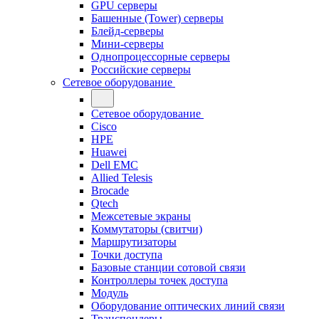
GPU серверы
Башенные (Tower) серверы
Блейд-серверы
Мини-серверы
Однопроцессорные серверы
Российские серверы
Сетевое оборудование
Сетевое оборудование
Cisco
HPE
Huawei
Dell EMC
Allied Telesis
Brocade
Qtech
Межсетевые экраны
Коммутаторы (свитчи)
Маршрутизаторы
Точки доступа
Базовые станции сотовой связи
Контроллеры точек доступа
Модуль
Оборудование оптических линий связи
Транспондеры