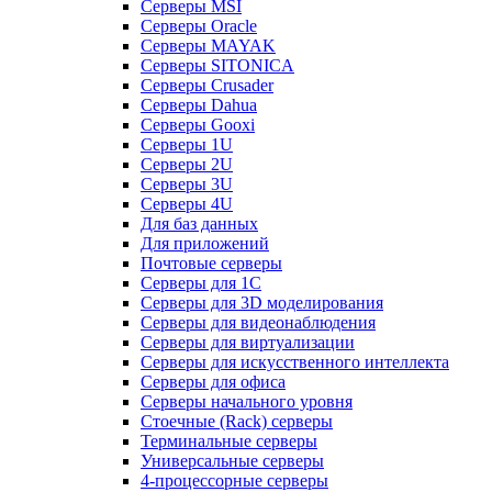
Серверы MSI
Серверы Oracle
Серверы MAYAK
Серверы SITONICA
Серверы Crusader
Серверы Dahua
Серверы Gooxi
Серверы 1U
Серверы 2U
Серверы 3U
Серверы 4U
Для баз данных
Для приложений
Почтовые серверы
Серверы для 1С
Серверы для 3D моделирования
Серверы для видеонаблюдения
Серверы для виртуализации
Серверы для искусственного интеллекта
Серверы для офиса
Серверы начального уровня
Стоечные (Rack) серверы
Терминальные серверы
Универсальные серверы
4-процессорные серверы