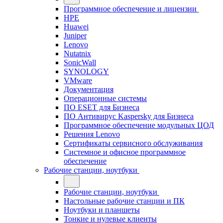
Программное обеспечение и лицензии
HPE
Huawei
Juniper
Lenovo
Nutatnix
SonicWall
SYNOLOGY
VMware
Документация
Операционные системы
ПО ESET для Бизнеса
ПО Антивирус Kaspersky для Бизнеса
Программное обеспечение модульных ЦОД
Решения Lenovo
Сертификаты сервисного обслуживания
Системное и офисное программное
обеспечение
Рабочие станции, ноутбуки
Рабочие станции, ноутбуки
Настольные рабочие станции и ПК
Ноутбуки и планшеты
Тонкие и нулевые клиенты