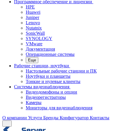
Программное обеспечение и лицензии
HPE
Huawei
Juniper
Lenovo
Nutatnix
SonicWall
SYNOLOGY
VMware
Документация
Операционные системы
Еще
Рабочие станции, ноутбуки
Настольные рабочие станции и ПК
Ноутбуки и планшеты
Тонкие и нулевые клиенты
Системы видеонаблюдения
Видеодомофоны и опции
Видеорегистраторы
Камеры
Мониторы для видеонаблюдения
О компании
Услуги
Бренды
Конфигуратор
Контакты