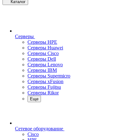
Каталог
Серверы
Серверы HPE
Серверы Huawei
Серверы Cisco
Серверы Dell
Серверы Lenovo
Серверы IBM
Серверы Supermicro
Серверы xFusion
Серверы Fujitsu
Серверы Rikor
Еще
Сетевое оборудование
Cisco
HPE