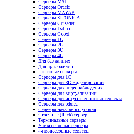
Серверы MSI
Серверы Oracle
Серверы MAYAK
Серверы SITONICA
Серверы Crusader
Серверы Dahua
Серверы Gooxi
Серверы 1U
Серверы 2U
Серверы 3U
Серверы 4U
Для баз данных
Для приложений
Почтовые серверы
Серверы для 1С
Серверы для 3D моделирования
Серверы для видеонаблюдения
Серверы для виртуализации
Серверы для искусственного интеллекта
Серверы для офиса
Серверы начального уровня
Стоечные (Rack) серверы
Терминальные серверы
Универсальные серверы
4-процессорные серверы