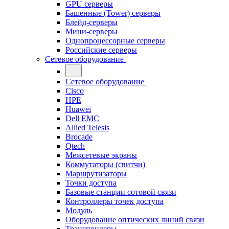
GPU серверы
Башенные (Tower) серверы
Блейд-серверы
Мини-серверы
Однопроцессорные серверы
Российские серверы
Сетевое оборудование
Сетевое оборудование
Cisco
HPE
Huawei
Dell EMC
Allied Telesis
Brocade
Qtech
Межсетевые экраны
Коммутаторы (свитчи)
Маршрутизаторы
Точки доступа
Базовые станции сотовой связи
Контроллеры точек доступа
Модуль
Оборудование оптических линий связи
Транспондеры