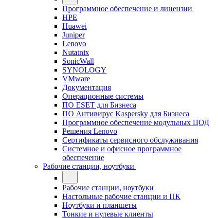
Программное обеспечение и лицензии
HPE
Huawei
Juniper
Lenovo
Nutatnix
SonicWall
SYNOLOGY
VMware
Документация
Операционные системы
ПО ESET для Бизнеса
ПО Антивирус Kaspersky для Бизнеса
Программное обеспечение модульных ЦОД
Решения Lenovo
Сертификаты сервисного обслуживания
Системное и офисное программное
обеспечение
Рабочие станции, ноутбуки
Рабочие станции, ноутбуки
Настольные рабочие станции и ПК
Ноутбуки и планшеты
Тонкие и нулевые клиенты