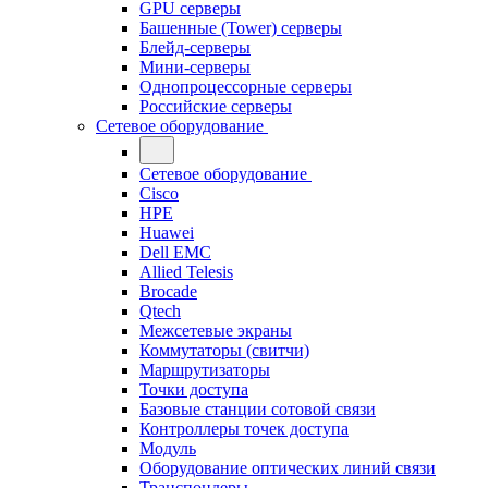
GPU серверы
Башенные (Tower) серверы
Блейд-серверы
Мини-серверы
Однопроцессорные серверы
Российские серверы
Сетевое оборудование
Сетевое оборудование
Cisco
HPE
Huawei
Dell EMC
Allied Telesis
Brocade
Qtech
Межсетевые экраны
Коммутаторы (свитчи)
Маршрутизаторы
Точки доступа
Базовые станции сотовой связи
Контроллеры точек доступа
Модуль
Оборудование оптических линий связи
Транспондеры