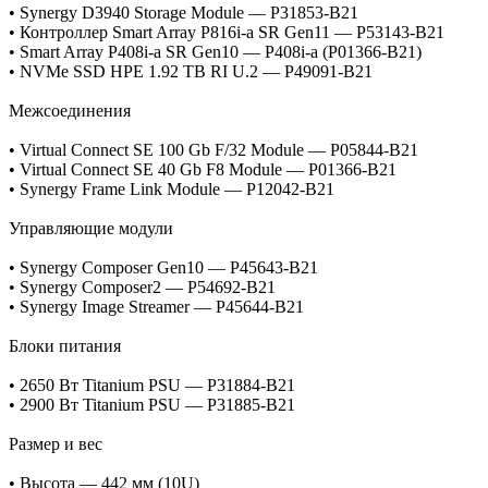
• Synergy D3940 Storage Module — P31853‑B21
• Контроллер Smart Array P816i‑a SR Gen11 — P53143‑B21
• Smart Array P408i‑a SR Gen10 — P408i‑a (P01366‑B21)
• NVMe SSD HPE 1.92 TB RI U.2 — P49091‑B21
Межсоединения
• Virtual Connect SE 100 Gb F/32 Module — P05844‑B21
• Virtual Connect SE 40 Gb F8 Module — P01366‑B21
• Synergy Frame Link Module — P12042‑B21
Управляющие модули
• Synergy Composer Gen10 — P45643‑B21
• Synergy Composer2 — P54692‑B21
• Synergy Image Streamer — P45644‑B21
Блоки питания
• 2650 Вт Titanium PSU — P31884‑B21
• 2900 Вт Titanium PSU — P31885‑B21
Размер и вес
• Высота — 442 мм (10U)