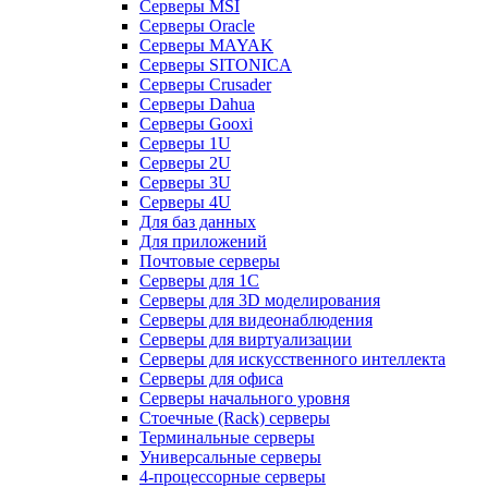
Серверы MSI
Серверы Oracle
Серверы MAYAK
Серверы SITONICA
Серверы Crusader
Серверы Dahua
Серверы Gooxi
Серверы 1U
Серверы 2U
Серверы 3U
Серверы 4U
Для баз данных
Для приложений
Почтовые серверы
Серверы для 1С
Серверы для 3D моделирования
Серверы для видеонаблюдения
Серверы для виртуализации
Серверы для искусственного интеллекта
Серверы для офиса
Серверы начального уровня
Стоечные (Rack) серверы
Терминальные серверы
Универсальные серверы
4-процессорные серверы