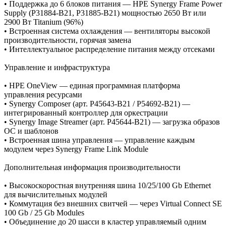
• Поддержка до 6 блоков питания — HPE Synergy Frame Power
Supply (P31884‑B21, P31885‑B21) мощностью 2650 Вт или
2900 Вт Titanium (96%)
• Встроенная система охлаждения — вентиляторы высокой
производительности, горячая замена
• Интеллектуальное распределение питания между отсеками
Управление и инфраструктура
• HPE OneView — единая программная платформа
управления ресурсами
• Synergy Composer (арт. P45643‑B21 / P54692‑B21) —
интегрированный контроллер для оркестрации
• Synergy Image Streamer (арт. P45644‑B21) — загрузка образов
ОС и шаблонов
• Встроенная шина управления — управление каждым
модулем через Synergy Frame Link Module
Дополнительная информация производительности
• Высокоскоростная внутренняя шина 10/25/100 Gb Ethernet
для вычислительных модулей
• Коммутация без внешних свитчей — через Virtual Connect SE
100 Gb / 25 Gb Modules
• Объединение до 20 шасси в кластер управляемый одним