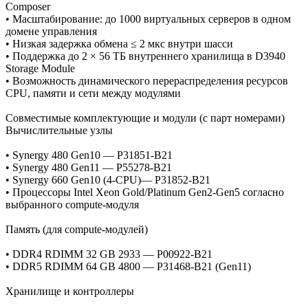
Composer
• Масштабирование: до 1000 виртуальных серверов в одном
домене управления
• Низкая задержка обмена ≤ 2 мкс внутри шасси
• Поддержка до 2 × 56 ТБ внутреннего хранилища в D3940
Storage Module
• Возможность динамического перераспределения ресурсов
CPU, памяти и сети между модулями
Совместимые комплектующие и модули (с парт номерами)
Вычислительные узлы
• Synergy 480 Gen10 — P31851‑B21
• Synergy 480 Gen11 — P55278‑B21
• Synergy 660 Gen10 (4‑CPU)— P31852‑B21
• Процессоры Intel Xeon Gold/Platinum Gen2‑Gen5 согласно
выбранного compute‑модуля
Память (для compute‑модулей)
• DDR4 RDIMM 32 GB 2933 — P00922‑B21
• DDR5 RDIMM 64 GB 4800 — P31468‑B21 (Gen11)
Хранилище и контроллеры