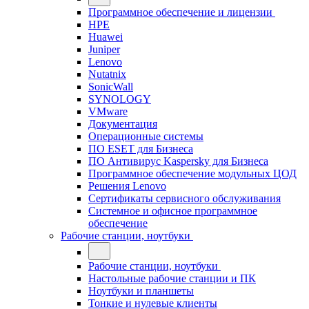
Программное обеспечение и лицензии
HPE
Huawei
Juniper
Lenovo
Nutatnix
SonicWall
SYNOLOGY
VMware
Документация
Операционные системы
ПО ESET для Бизнеса
ПО Антивирус Kaspersky для Бизнеса
Программное обеспечение модульных ЦОД
Решения Lenovo
Сертификаты сервисного обслуживания
Системное и офисное программное
обеспечение
Рабочие станции, ноутбуки
Рабочие станции, ноутбуки
Настольные рабочие станции и ПК
Ноутбуки и планшеты
Тонкие и нулевые клиенты