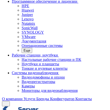
Программное обеспечение и лицензии
HPE
Huawei
Juniper
Lenovo
Nutatnix
SonicWall
SYNOLOGY
VMware
Документация
Операционные системы
Еще
Рабочие станции, ноутбуки
Настольные рабочие станции и ПК
Ноутбуки и планшеты
Тонкие и нулевые клиенты
Системы видеонаблюдения
Видеодомофоны и опции
Видеорегистраторы
Камеры
Мониторы для видеонаблюдения
О компании
Услуги
Бренды
Конфигуратор
Контакты