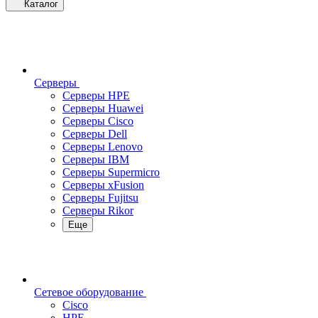
Каталог
Серверы
Серверы HPE
Серверы Huawei
Серверы Cisco
Серверы Dell
Серверы Lenovo
Серверы IBM
Серверы Supermicro
Серверы xFusion
Серверы Fujitsu
Серверы Rikor
Еще
Сетевое оборудование
Cisco
HPE