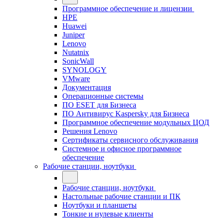
Программное обеспечение и лицензии
HPE
Huawei
Juniper
Lenovo
Nutatnix
SonicWall
SYNOLOGY
VMware
Документация
Операционные системы
ПО ESET для Бизнеса
ПО Антивирус Kaspersky для Бизнеса
Программное обеспечение модульных ЦОД
Решения Lenovo
Сертификаты сервисного обслуживания
Системное и офисное программное
обеспечение
Рабочие станции, ноутбуки
Рабочие станции, ноутбуки
Настольные рабочие станции и ПК
Ноутбуки и планшеты
Тонкие и нулевые клиенты