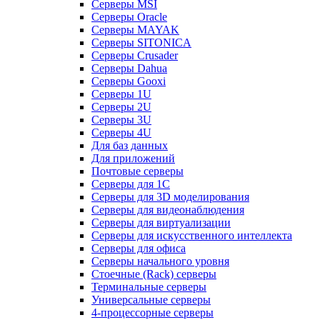
Серверы MSI
Серверы Oracle
Серверы MAYAK
Серверы SITONICA
Серверы Crusader
Серверы Dahua
Серверы Gooxi
Серверы 1U
Серверы 2U
Серверы 3U
Серверы 4U
Для баз данных
Для приложений
Почтовые серверы
Серверы для 1С
Серверы для 3D моделирования
Серверы для видеонаблюдения
Серверы для виртуализации
Серверы для искусственного интеллекта
Серверы для офиса
Серверы начального уровня
Стоечные (Rack) серверы
Терминальные серверы
Универсальные серверы
4-процессорные серверы