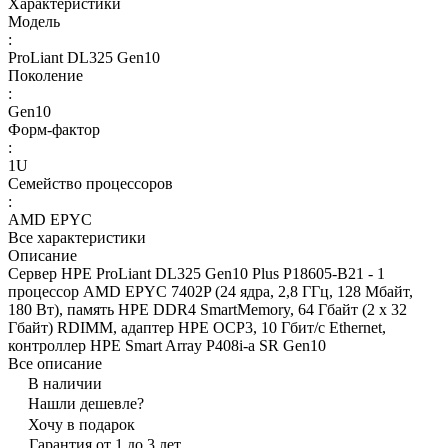
Характеристики
Модель
:
ProLiant DL325 Gen10
Поколение
:
Gen10
Форм-фактор
:
1U
Семейство процессоров
:
AMD EPYC
Все характеристики
Описание
Сервер HPE ProLiant DL325 Gen10 Plus P18605-B21 - 1
процессор AMD EPYC 7402P (24 ядра, 2,8 ГГц, 128 Мбайт,
180 Вт), память HPE DDR4 SmartMemory, 64 Гбайт (2 x 32
Гбайт) RDIMM, адаптер HPE OCP3, 10 Гбит/с Ethernet,
контроллер HPE Smart Array P408i-a SR Gen10
Все описание
В наличии
Нашли дешевле?
Хочу в подарок
Гарантия от 1 до 3 лет