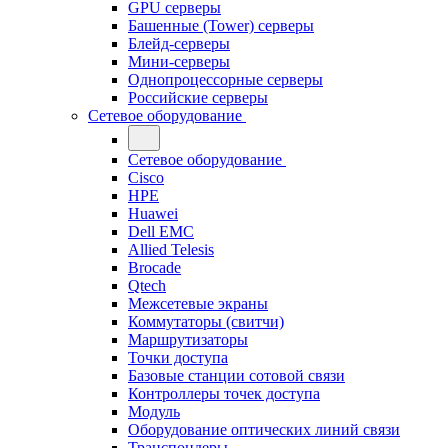
GPU серверы
Башенные (Tower) серверы
Блейд-серверы
Мини-серверы
Однопроцессорные серверы
Российские серверы
Сетевое оборудование
Сетевое оборудование
Cisco
HPE
Huawei
Dell EMC
Allied Telesis
Brocade
Qtech
Межсетевые экраны
Коммутаторы (свитчи)
Маршрутизаторы
Точки доступа
Базовые станции сотовой связи
Контроллеры точек доступа
Модуль
Оборудование оптических линий связи
Транспондеры