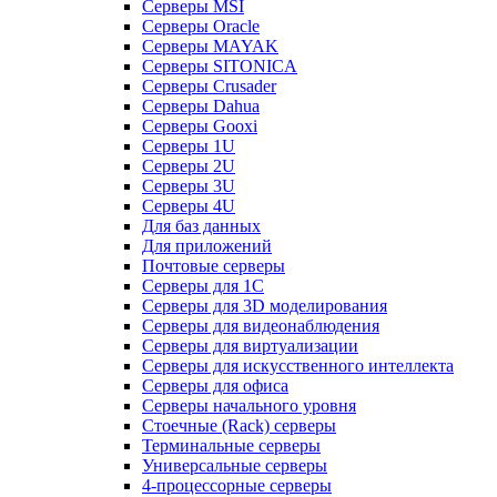
Серверы MSI
Серверы Oracle
Серверы MAYAK
Серверы SITONICA
Серверы Crusader
Серверы Dahua
Серверы Gooxi
Серверы 1U
Серверы 2U
Серверы 3U
Серверы 4U
Для баз данных
Для приложений
Почтовые серверы
Серверы для 1С
Серверы для 3D моделирования
Серверы для видеонаблюдения
Серверы для виртуализации
Серверы для искусственного интеллекта
Серверы для офиса
Серверы начального уровня
Стоечные (Rack) серверы
Терминальные серверы
Универсальные серверы
4-процессорные серверы