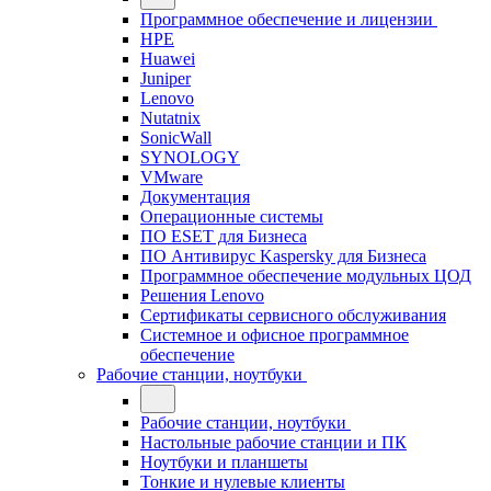
Программное обеспечение и лицензии
HPE
Huawei
Juniper
Lenovo
Nutatnix
SonicWall
SYNOLOGY
VMware
Документация
Операционные системы
ПО ESET для Бизнеса
ПО Антивирус Kaspersky для Бизнеса
Программное обеспечение модульных ЦОД
Решения Lenovo
Сертификаты сервисного обслуживания
Системное и офисное программное
обеспечение
Рабочие станции, ноутбуки
Рабочие станции, ноутбуки
Настольные рабочие станции и ПК
Ноутбуки и планшеты
Тонкие и нулевые клиенты