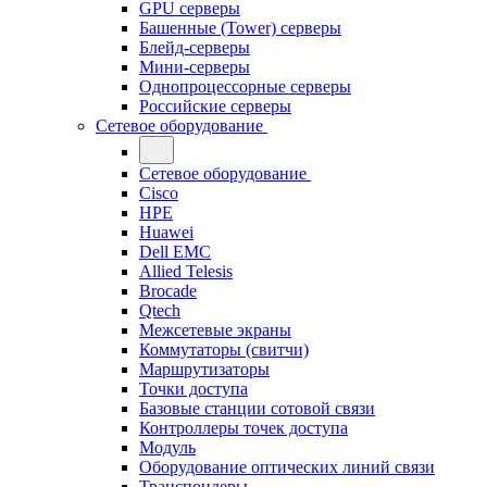
GPU серверы
Башенные (Tower) серверы
Блейд-серверы
Мини-серверы
Однопроцессорные серверы
Российские серверы
Сетевое оборудование
Сетевое оборудование
Cisco
HPE
Huawei
Dell EMC
Allied Telesis
Brocade
Qtech
Межсетевые экраны
Коммутаторы (свитчи)
Маршрутизаторы
Точки доступа
Базовые станции сотовой связи
Контроллеры точек доступа
Модуль
Оборудование оптических линий связи
Транспондеры