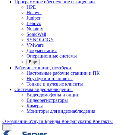
Программное обеспечение и лицензии
HPE
Huawei
Juniper
Lenovo
Nutatnix
SonicWall
SYNOLOGY
VMware
Документация
Операционные системы
Еще
Рабочие станции, ноутбуки
Настольные рабочие станции и ПК
Ноутбуки и планшеты
Тонкие и нулевые клиенты
Системы видеонаблюдения
Видеодомофоны и опции
Видеорегистраторы
Камеры
Мониторы для видеонаблюдения
О компании
Услуги
Бренды
Конфигуратор
Контакты