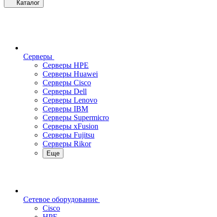
Каталог
Серверы
Серверы HPE
Серверы Huawei
Серверы Cisco
Серверы Dell
Серверы Lenovo
Серверы IBM
Серверы Supermicro
Серверы xFusion
Серверы Fujitsu
Серверы Rikor
Еще
Сетевое оборудование
Cisco
HPE