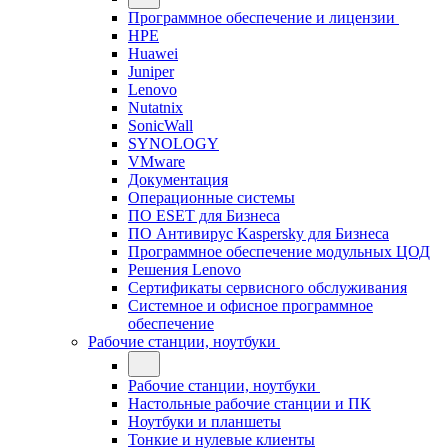
Программное обеспечение и лицензии
HPE
Huawei
Juniper
Lenovo
Nutatnix
SonicWall
SYNOLOGY
VMware
Документация
Операционные системы
ПО ESET для Бизнеса
ПО Антивирус Kaspersky для Бизнеса
Программное обеспечение модульных ЦОД
Решения Lenovo
Сертификаты сервисного обслуживания
Системное и офисное программное
обеспечение
Рабочие станции, ноутбуки
Рабочие станции, ноутбуки
Настольные рабочие станции и ПК
Ноутбуки и планшеты
Тонкие и нулевые клиенты