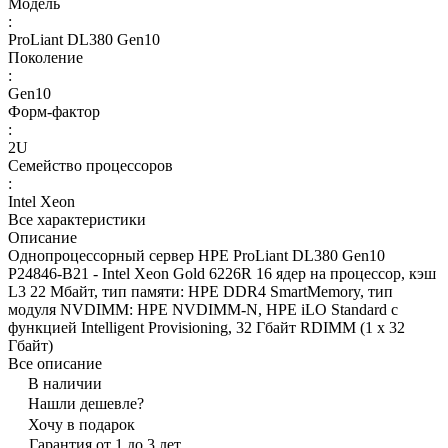
Модель
:
ProLiant DL380 Gen10
Поколение
:
Gen10
Форм-фактор
:
2U
Семейство процессоров
:
Intel Xeon
Все характеристики
Описание
Однопроцессорный сервер HPE ProLiant DL380 Gen10
P24846-B21 - Intel Xeon Gold 6226R 16 ядер на процессор, кэш
L3 22 Мбайт, тип памяти: HPE DDR4 SmartMemory, тип
модуля NVDIMM: HPE NVDIMM-N, HPE iLO Standard с
функцией Intelligent Provisioning, 32 Гбайт RDIMM (1 x 32
Гбайт)
Все описание
В наличии
Нашли дешевле?
Хочу в подарок
Гарантия от 1 до 3 лет