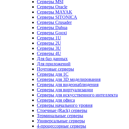
Серверы MSI
Серверы Oracle
Серверы MAYAK
Серверы SITONICA
Серверы Crusader
Серверы Dahua
Серверы Gooxi
Серверы 1U
Серверы 2U
Серверы 3U
Серверы 4U
Для баз данных
Для приложений
Почтовые серверы
Серверы для 1С
Серверы для 3D моделирования
Серверы для видеонаблюдения
Серверы для виртуализации
Серверы для искусственного интеллекта
Серверы для офиса
Серверы начального уровня
Стоечные (Rack) серверы
Терминальные серверы
Универсальные серверы
4-процессорные серверы