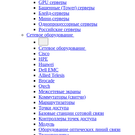
GPU серверы
Башенные (Tower) серверы
Блейд-серверы
Мини-серверы
Однопроцессорные серверы
Российские серверы
Сетевое оборудование
Сетевое оборудование
Cisco
HPE
Huawei
Dell EMC
Allied Telesis
Brocade
Qtech
Межсетевые экраны
Коммутаторы (свитчи)
Маршрутизаторы
Точки доступа
Базовые станции сотовой связи
Контроллеры точек доступа
Модуль
Оборудование оптических линий связи
Транспондеры