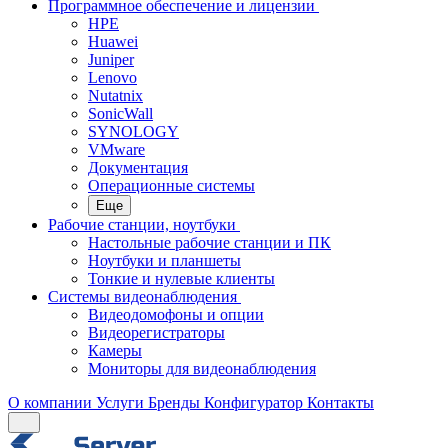
Программное обеспечение и лицензии
HPE
Huawei
Juniper
Lenovo
Nutatnix
SonicWall
SYNOLOGY
VMware
Документация
Операционные системы
Еще
Рабочие станции, ноутбуки
Настольные рабочие станции и ПК
Ноутбуки и планшеты
Тонкие и нулевые клиенты
Системы видеонаблюдения
Видеодомофоны и опции
Видеорегистраторы
Камеры
Мониторы для видеонаблюдения
О компании
Услуги
Бренды
Конфигуратор
Контакты