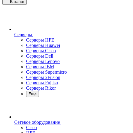
Каталог
Серверы
Серверы HPE
Серверы Huawei
Серверы Cisco
Серверы Dell
Серверы Lenovo
Серверы IBM
Серверы Supermicro
Серверы xFusion
Серверы Fujitsu
Серверы Rikor
Еще
Сетевое оборудование
Cisco
HPE