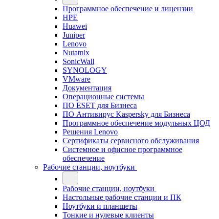
Программное обеспечение и лицензии
HPE
Huawei
Juniper
Lenovo
Nutatnix
SonicWall
SYNOLOGY
VMware
Документация
Операционные системы
ПО ESET для Бизнеса
ПО Антивирус Kaspersky для Бизнеса
Программное обеспечение модульных ЦОД
Решения Lenovo
Сертификаты сервисного обслуживания
Системное и офисное программное
обеспечение
Рабочие станции, ноутбуки
Рабочие станции, ноутбуки
Настольные рабочие станции и ПК
Ноутбуки и планшеты
Тонкие и нулевые клиенты