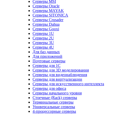
Серверы MSI
Серверы Oracle
Серверы MAYAK
Серверы SITONICA
Серверы Crusader
Серверы Dahua
Серверы Gooxi
Серверы 1U
Серверы 2U
Серверы 3U
Серверы 4U
Для баз данных
Для приложений
Почтовые серверы
Серверы для 1С
Серверы для 3D моделирования
Серверы для видеонаблюдения
Серверы для виртуализации
Серверы для искусственного интеллекта
Серверы для офиса
Серверы начального уровня
Стоечные (Rack) серверы
Терминальные серверы
Универсальные серверы
4-процессорные серверы