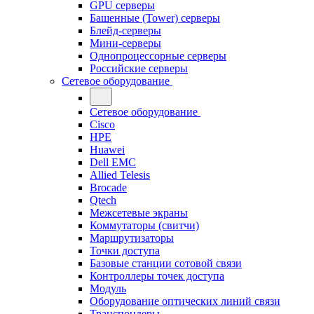
GPU серверы
Башенные (Tower) серверы
Блейд-серверы
Мини-серверы
Однопроцессорные серверы
Российские серверы
Сетевое оборудование
Сетевое оборудование
Cisco
HPE
Huawei
Dell EMC
Allied Telesis
Brocade
Qtech
Межсетевые экраны
Коммутаторы (свитчи)
Маршрутизаторы
Точки доступа
Базовые станции сотовой связи
Контроллеры точек доступа
Модуль
Оборудование оптических линий связи
Транспондеры