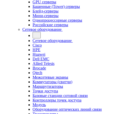
GPU серверы
Башенные (Tower) серверы
Блейд-серверы
Мини-серверы
Однопроцессорные серверы
Российские серверы
Сетевое оборудование
Сетевое оборудование
Cisco
HPE
Huawei
Dell EMC
Allied Telesis
Brocade
Qtech
Межсетевые экраны
Коммутаторы (свитчи)
Маршрутизаторы
Точки доступа
Базовые станции сотовой связи
Контроллеры точек доступа
Модуль
Оборудование оптических линий связи
Транспондеры