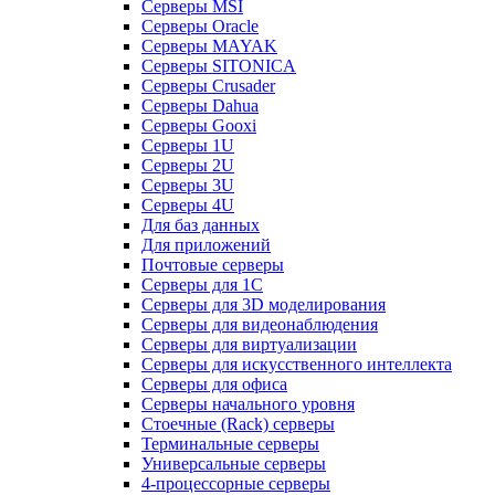
Серверы MSI
Серверы Oracle
Серверы MAYAK
Серверы SITONICA
Серверы Crusader
Серверы Dahua
Серверы Gooxi
Серверы 1U
Серверы 2U
Серверы 3U
Серверы 4U
Для баз данных
Для приложений
Почтовые серверы
Серверы для 1С
Серверы для 3D моделирования
Серверы для видеонаблюдения
Серверы для виртуализации
Серверы для искусственного интеллекта
Серверы для офиса
Серверы начального уровня
Стоечные (Rack) серверы
Терминальные серверы
Универсальные серверы
4-процессорные серверы