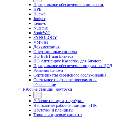
Программное обеспечение и лицензии
HPE
Huawei
Juniper
Lenovo
Nutatnix
SonicWall
SYNOLOGY
VMware
Документация
Операционные системы
ПО ESET для Бизнеса
ПО Антивирус Kaspersky для Бизнеса
Программное обеспечение модульных ЦОД
Решения Lenovo
Сертификаты сервисного обслуживания
Системное и офисное программное
обеспечение
Рабочие станции, ноутбуки
Рабочие станции, ноутбуки
Настольные рабочие станции и ПК
Ноутбуки и планшеты
Тонкие и нулевые клиенты