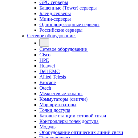
GPU серверы
Башенные (Tower) серверы
Блейд-серверы
Мини-серверы
Однопроцессорные серверы
Российские серверы
Сетевое оборудование
Сетевое оборудование
Cisco
HPE
Huawei
Dell EMC
Allied Telesis
Brocade
Qtech
Межсетевые экраны
Коммутаторы (свитчи)
Маршрутизаторы
Точки доступа
Базовые станции сотовой связи
Контроллеры точек доступа
Модуль
Оборудование оптических линий связи
Транспондеры