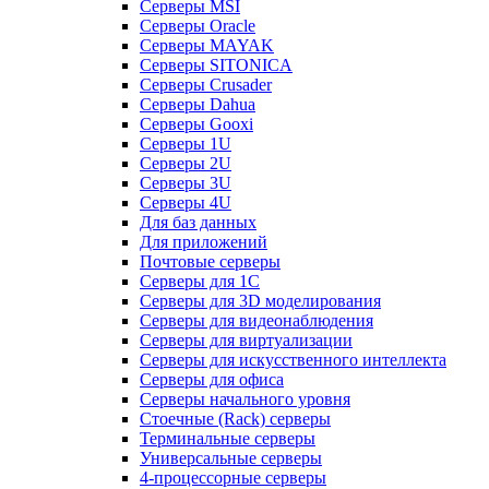
Серверы MSI
Серверы Oracle
Серверы MAYAK
Серверы SITONICA
Серверы Crusader
Серверы Dahua
Серверы Gooxi
Серверы 1U
Серверы 2U
Серверы 3U
Серверы 4U
Для баз данных
Для приложений
Почтовые серверы
Серверы для 1С
Серверы для 3D моделирования
Серверы для видеонаблюдения
Серверы для виртуализации
Серверы для искусственного интеллекта
Серверы для офиса
Серверы начального уровня
Стоечные (Rack) серверы
Терминальные серверы
Универсальные серверы
4-процессорные серверы