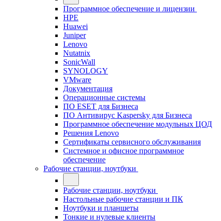
Программное обеспечение и лицензии
HPE
Huawei
Juniper
Lenovo
Nutatnix
SonicWall
SYNOLOGY
VMware
Документация
Операционные системы
ПО ESET для Бизнеса
ПО Антивирус Kaspersky для Бизнеса
Программное обеспечение модульных ЦОД
Решения Lenovo
Сертификаты сервисного обслуживания
Системное и офисное программное
обеспечение
Рабочие станции, ноутбуки
Рабочие станции, ноутбуки
Настольные рабочие станции и ПК
Ноутбуки и планшеты
Тонкие и нулевые клиенты