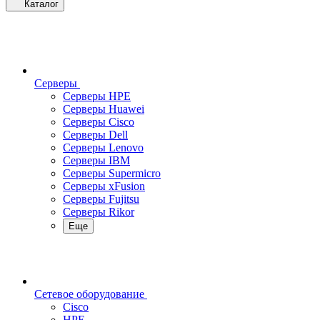
Каталог
Серверы
Серверы HPE
Серверы Huawei
Серверы Cisco
Серверы Dell
Серверы Lenovo
Серверы IBM
Серверы Supermicro
Серверы xFusion
Серверы Fujitsu
Серверы Rikor
Еще
Сетевое оборудование
Cisco
HPE