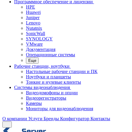
Программное обеспечение и лицензии
HPE
Huawei
Juniper
Lenovo
Nutatnix
SonicWall
SYNOLOGY
VMware
Документация
Операционные системы
Еще
Рабочие станции, ноутбуки
Настольные рабочие станции и ПК
Ноутбуки и планшеты
Тонкие и нулевые клиенты
Системы видеонаблюдения
Видеодомофоны и опции
Видеорегистраторы
Камеры
Мониторы для видеонаблюдения
О компании
Услуги
Бренды
Конфигуратор
Контакты