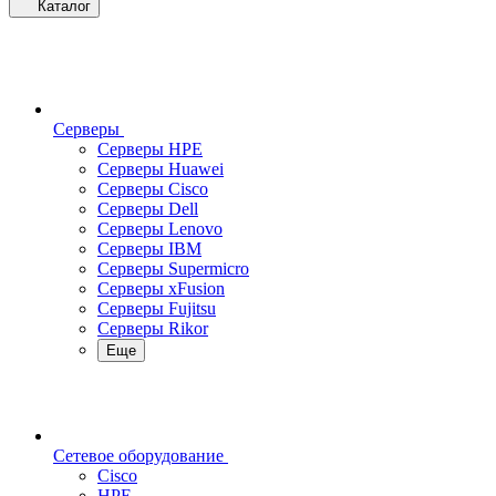
Каталог
Серверы
Серверы HPE
Серверы Huawei
Серверы Cisco
Серверы Dell
Серверы Lenovo
Серверы IBM
Серверы Supermicro
Серверы xFusion
Серверы Fujitsu
Серверы Rikor
Еще
Сетевое оборудование
Cisco
HPE