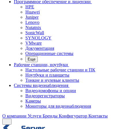
Программное обеспечение и лицензии
HPE
Huawei
Juniper
Lenovo
Nutatnix
SonicWall
SYNOLOGY
VMware
Документация
Операционные системы
Еще
Рабочие станции, ноутбуки
Настольные рабочие станции и ПК
Ноутбуки и планшеты
Тонкие и нулевые клиенты
Системы видеонаблюдения
Видеодомофоны и опции
Видеорегистраторы
Камеры
Мониторы для видеонаблюдения
О компании
Услуги
Бренды
Конфигуратор
Контакты