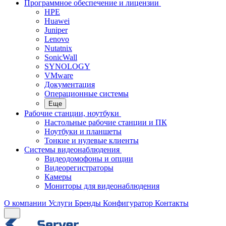
Программное обеспечение и лицензии
HPE
Huawei
Juniper
Lenovo
Nutatnix
SonicWall
SYNOLOGY
VMware
Документация
Операционные системы
Еще
Рабочие станции, ноутбуки
Настольные рабочие станции и ПК
Ноутбуки и планшеты
Тонкие и нулевые клиенты
Системы видеонаблюдения
Видеодомофоны и опции
Видеорегистраторы
Камеры
Мониторы для видеонаблюдения
О компании
Услуги
Бренды
Конфигуратор
Контакты