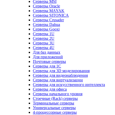
Серверы MSI
Серверы Oracle
Серверы MAYAK
Серверы SITONICA
Серверы Crusader
Серверы Dahua
Серверы Gooxi
Серверы 1U
Серверы 2U
Серверы 3U
Серверы 4U
Для баз данных
Для приложений
Почтовые серверы
Серверы для 1С
Серверы для 3D моделирования
Серверы для видеонаблюдения
Серверы для виртуализации
Серверы для искусственного интеллекта
Серверы для офиса
Серверы начального уровня
Стоечные (Rack) серверы
Терминальные серверы
Универсальные серверы
4-процессорные серверы