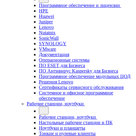
Программное обеспечение и лицензии
HPE
Huawei
Juniper
Lenovo
Nutatnix
SonicWall
SYNOLOGY
VMware
Документация
Операционные системы
ПО ESET для Бизнеса
ПО Антивирус Kaspersky для Бизнеса
Программное обеспечение модульных ЦОД
Решения Lenovo
Сертификаты сервисного обслуживания
Системное и офисное программное
обеспечение
Рабочие станции, ноутбуки
Рабочие станции, ноутбуки
Настольные рабочие станции и ПК
Ноутбуки и планшеты
Тонкие и нулевые клиенты