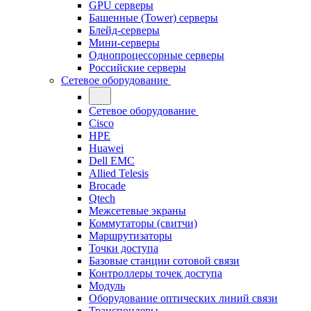
GPU серверы
Башенные (Tower) серверы
Блейд-серверы
Мини-серверы
Однопроцессорные серверы
Российские серверы
Сетевое оборудование
Сетевое оборудование
Cisco
HPE
Huawei
Dell EMC
Allied Telesis
Brocade
Qtech
Межсетевые экраны
Коммутаторы (свитчи)
Маршрутизаторы
Точки доступа
Базовые станции сотовой связи
Контроллеры точек доступа
Модуль
Оборудование оптических линий связи
Транспондеры