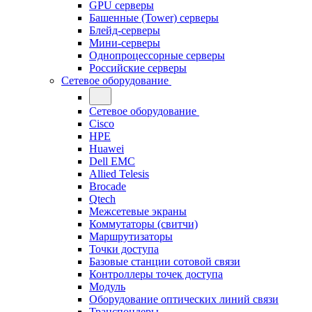
GPU серверы
Башенные (Tower) серверы
Блейд-серверы
Мини-серверы
Однопроцессорные серверы
Российские серверы
Сетевое оборудование
Сетевое оборудование
Cisco
HPE
Huawei
Dell EMC
Allied Telesis
Brocade
Qtech
Межсетевые экраны
Коммутаторы (свитчи)
Маршрутизаторы
Точки доступа
Базовые станции сотовой связи
Контроллеры точек доступа
Модуль
Оборудование оптических линий связи
Транспондеры