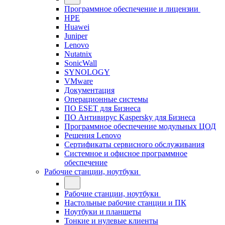
Программное обеспечение и лицензии
HPE
Huawei
Juniper
Lenovo
Nutatnix
SonicWall
SYNOLOGY
VMware
Документация
Операционные системы
ПО ESET для Бизнеса
ПО Антивирус Kaspersky для Бизнеса
Программное обеспечение модульных ЦОД
Решения Lenovo
Сертификаты сервисного обслуживания
Системное и офисное программное
обеспечение
Рабочие станции, ноутбуки
Рабочие станции, ноутбуки
Настольные рабочие станции и ПК
Ноутбуки и планшеты
Тонкие и нулевые клиенты