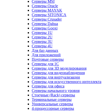
Серверы MSI
Серверы Oracle
Серверы MAYAK
Серверы SITONICA
Серверы Crusader
Серверы Dahua
Серверы Gooxi
Серверы 1U
Серверы 2U
Серверы 3U
Серверы 4U
Для баз данных
Для приложений
Почтовые серверы
Серверы для 1С
Серверы для 3D моделирования
Серверы для видеонаблюдения
Серверы для виртуализации
Серверы для искусственного интеллекта
Серверы для офиса
Серверы начального уровня
Стоечные (Rack) серверы
Терминальные серверы
Универсальные серверы
4-процессорные серверы