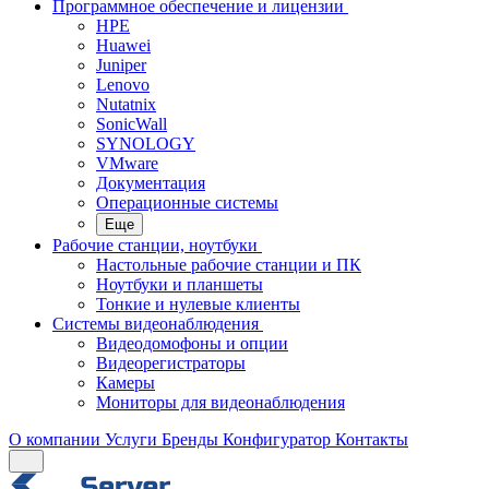
Программное обеспечение и лицензии
HPE
Huawei
Juniper
Lenovo
Nutatnix
SonicWall
SYNOLOGY
VMware
Документация
Операционные системы
Еще
Рабочие станции, ноутбуки
Настольные рабочие станции и ПК
Ноутбуки и планшеты
Тонкие и нулевые клиенты
Системы видеонаблюдения
Видеодомофоны и опции
Видеорегистраторы
Камеры
Мониторы для видеонаблюдения
О компании
Услуги
Бренды
Конфигуратор
Контакты