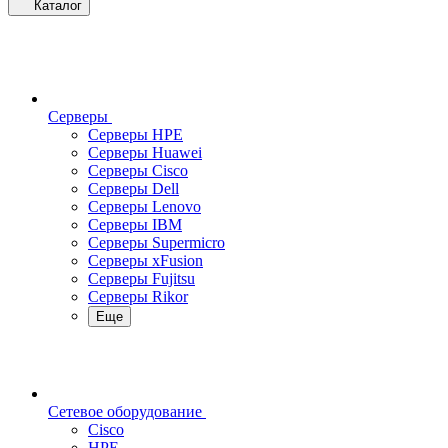
Каталог
Серверы
Серверы HPE
Серверы Huawei
Серверы Cisco
Серверы Dell
Серверы Lenovo
Серверы IBM
Серверы Supermicro
Серверы xFusion
Серверы Fujitsu
Серверы Rikor
Еще
Сетевое оборудование
Cisco
HPE