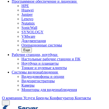
Программное обеспечение и лицензии
HPE
Huawei
Juniper
Lenovo
Nutatnix
SonicWall
SYNOLOGY
VMware
Документация
Операционные системы
Еще
Рабочие станции, ноутбуки
Настольные рабочие станции и ПК
Ноутбуки и планшеты
Тонкие и нулевые клиенты
Системы видеонаблюдения
Видеодомофоны и опции
Видеорегистраторы
Камеры
Мониторы для видеонаблюдения
О компании
Услуги
Бренды
Конфигуратор
Контакты