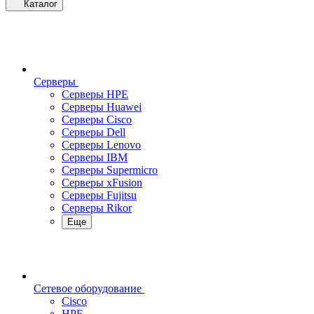
Каталог
Серверы
Серверы HPE
Серверы Huawei
Серверы Cisco
Серверы Dell
Серверы Lenovo
Серверы IBM
Серверы Supermicro
Серверы xFusion
Серверы Fujitsu
Серверы Rikor
Еще
Сетевое оборудование
Cisco
HPE