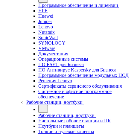
Программное обеспечение и лицензии
HPE
Huawei
Juniper
Lenovo
Nutatnix
SonicWall
SYNOLOGY
VMware
Документация
Операционные системы
ПО ESET для Бизнеса
ПО Антивирус Kaspersky для Бизнеса
Программное обеспечение модульных ЦОД
Решения Lenovo
Сертификаты сервисного обслуживания
Системное и офисное программное
обеспечение
Рабочие станции, ноутбуки
Рабочие станции, ноутбуки
Настольные рабочие станции и ПК
Ноутбуки и планшеты
Тонкие и нулевые клиенты