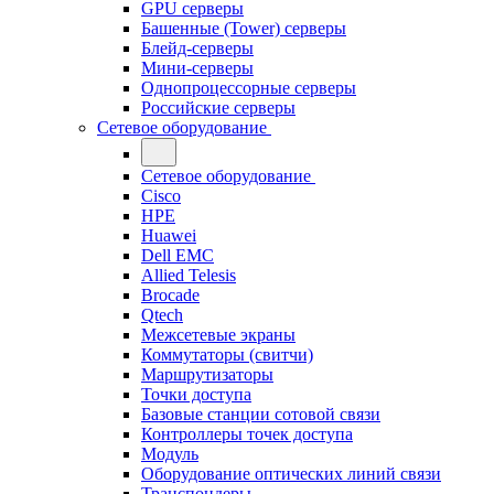
GPU серверы
Башенные (Tower) серверы
Блейд-серверы
Мини-серверы
Однопроцессорные серверы
Российские серверы
Сетевое оборудование
Сетевое оборудование
Cisco
HPE
Huawei
Dell EMC
Allied Telesis
Brocade
Qtech
Межсетевые экраны
Коммутаторы (свитчи)
Маршрутизаторы
Точки доступа
Базовые станции сотовой связи
Контроллеры точек доступа
Модуль
Оборудование оптических линий связи
Транспондеры