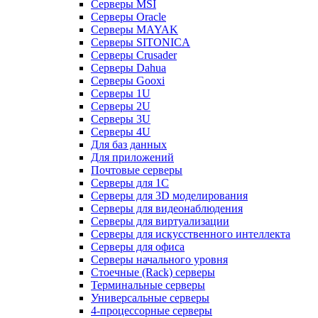
Серверы MSI
Серверы Oracle
Серверы MAYAK
Серверы SITONICA
Серверы Crusader
Серверы Dahua
Серверы Gooxi
Серверы 1U
Серверы 2U
Серверы 3U
Серверы 4U
Для баз данных
Для приложений
Почтовые серверы
Серверы для 1С
Серверы для 3D моделирования
Серверы для видеонаблюдения
Серверы для виртуализации
Серверы для искусственного интеллекта
Серверы для офиса
Серверы начального уровня
Стоечные (Rack) серверы
Терминальные серверы
Универсальные серверы
4-процессорные серверы