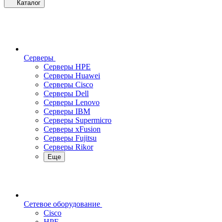
Каталог
Серверы
Серверы HPE
Серверы Huawei
Серверы Cisco
Серверы Dell
Серверы Lenovo
Серверы IBM
Серверы Supermicro
Серверы xFusion
Серверы Fujitsu
Серверы Rikor
Еще
Сетевое оборудование
Cisco
HPE