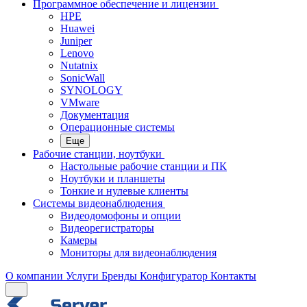
Программное обеспечение и лицензии
HPE
Huawei
Juniper
Lenovo
Nutatnix
SonicWall
SYNOLOGY
VMware
Документация
Операционные системы
Еще
Рабочие станции, ноутбуки
Настольные рабочие станции и ПК
Ноутбуки и планшеты
Тонкие и нулевые клиенты
Системы видеонаблюдения
Видеодомофоны и опции
Видеорегистраторы
Камеры
Мониторы для видеонаблюдения
О компании
Услуги
Бренды
Конфигуратор
Контакты